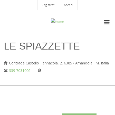
Salta
Registrati
Accedi
USER
al
contenuto
ACCOUNT
principale
MENU
LE SPIAZZETTE
Contrada Castello Tennacola, 2, 63857 Amandola FM, Italia
339 7031005