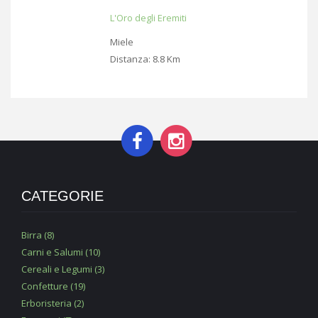
L'Oro degli Eremiti
Miele
Distanza:
8.8 Km
CATEGORIE
Birra (8)
Carni e Salumi (10)
Cereali e Legumi (3)
Confetture (19)
Erboristeria (2)