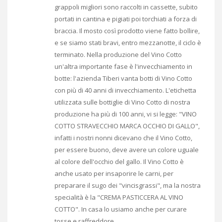
grappoli migliori sono raccolti in cassette, subito
portati in cantina e pigiati poi torchiati a forza di
braccia. Il mosto così prodotto viene fatto bollire,
e se siamo stati bravi, entro mezzanotte, il ciclo è
terminato. Nella produzione del Vino Cotto
un'altra importante fase è l'invecchiamento in
botte: l'azienda Tiberi vanta botti di Vino Cotto
con più di 40 anni di invecchiamento. L'etichetta
utilizzata sulle bottiglie di Vino Cotto di nostra
produzione ha più di 100 anni, vi si legge: "VINO
COTTO STRAVECCHIO MARCA OCCHIO DI GALLO",
infatti i nostri nonni dicevano che il Vino Cotto,
per essere buono, deve avere un colore uguale
al colore dell'occhio del gallo. Il Vino Cotto è
anche usato per insaporire le carni, per
preparare il sugo dei "vincisgrassi", ma la nostra
specialità è la "CREMA PASTICCERA AL VINO
COTTO". In casa lo usiamo anche per curare
tosse e raffreddore.