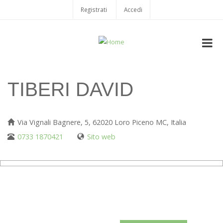
Salta
Registrati
Accedi
USER
al
contenuto
ACCOUNT
principale
MENU
TIBERI DAVID
Via Vignali Bagnere, 5, 62020 Loro Piceno MC, Italia
0733 1870421
Sito web