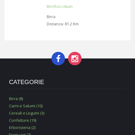
Birrificio Lilium
Birra
Distanza:
81.2 Km
CATEGORIE
Birra (8)
Carni e Salumi (10)
Cereali e Legumi (3)
Confetture (19)
Erboristeria (2)
Formaggi (7)