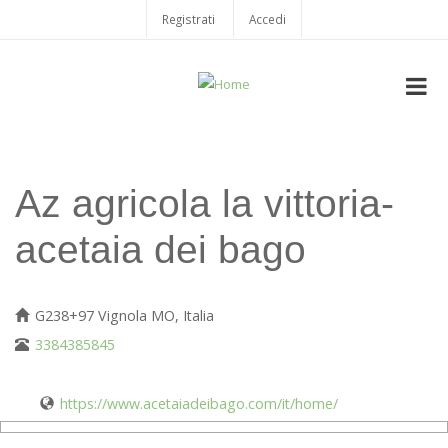
Salta
Registrati
Accedi
USER
al
contenuto
ACCOUNT
principale
MENU
Az agricola la vittoria-
acetaia dei bago
G238+97 Vignola MO, Italia
3384385845
https://www.acetaiadeibago.com/it/home/