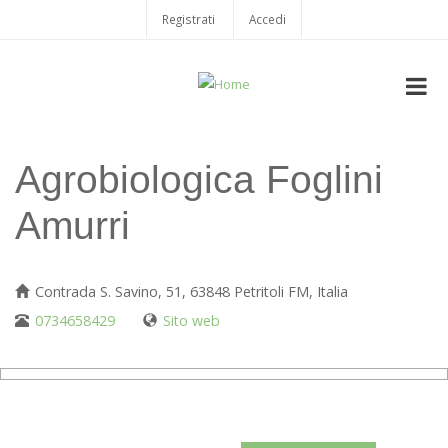
Salta
Registrati
Accedi
USER
al
contenuto
ACCOUNT
principale
MENU
Agrobiologica Foglini
Amurri
Contrada S. Savino, 51, 63848 Petritoli FM, Italia
0734658429
Sito web