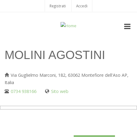
Salta
Registrati
Accedi
USER
al
contenuto
ACCOUNT
principale
MENU
MOLINI AGOSTINI
Via Guglielmo Marconi, 182, 63062 Montefiore dell'Aso AP,
Italia
0734 938166
Sito web